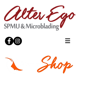
Negozio
/
Cosmetici AlterEgo
/
Detersione