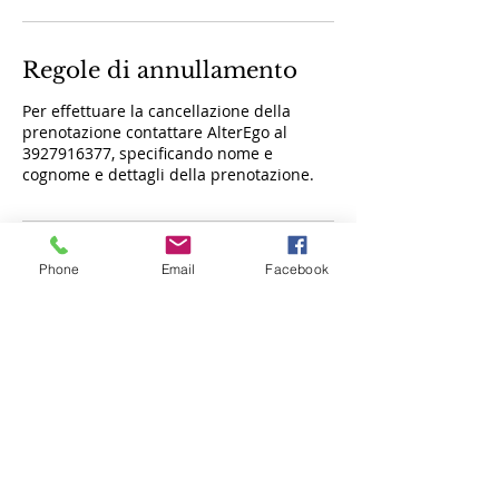
Regole di annullamento
Per effettuare la cancellazione della
prenotazione contattare AlterEgo al
3927916377, specificando nome e
cognome e dettagli della prenotazione.
Dettagli di contatto
Phone
Email
Facebook
Via degli Oleandri, 29, Potenza, PZ, Italia
+39+ 3927916377
info@esteticalterego.com
Privacy Policy | Condizioni d'utilizzo e trattamento dati