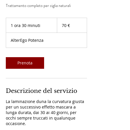
Trattamento completo per ciglia naturali
70
euro
1 ora 30 minuti
1
70 €
o
r
AlterEgo Potenza
3
0
m
i
Prenota
n
u
t
i
Descrizione del servizio
La laminazione duna la curvatura giusta
per un successivo effetto mascara a
lunga durata, dai 30 ai 40 giorni, per
occhi sempre truccati in qualunque
occasione.