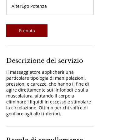
m
AlterEgo Potenza
i
n
u
t
Prenota
i
Descrizione del servizio
Il massaggiatore applicherà una
particolare tipologia di manipolazioni,
pressioni e carezze, che hanno il fine di
agire direttamente sui linfonodi e sulla
muscolatura, aiutando il corpo a
eliminare i liquidi in eccesso e stimolare
la circolazione. Ottimo per chi soffre di
gonfiore agli altri inferiori.