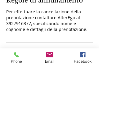
Regole di annullamento
Per effettuare la cancellazione della
prenotazione contattare AlterEgo al
3927916377, specificando nome e
cognome e dettagli della prenotazione.
Dettagli di contatto
Phone
Email
Facebook
Via degli Oleandri, 29, Potenza, PZ, Italia
+39+ 3927916377
info@esteticalterego.com
Privacy Policy | Condizioni d'utilizzo e trattamento dati