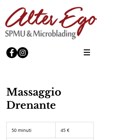
Massaggio
Drenante
45
euro
50 minuti
5
45 €
0