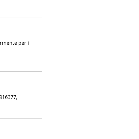
armente per i
7916377,