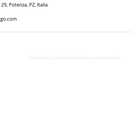
 29, Potenza, PZ, Italia
rego.com
Privacy Policy | Condizioni d'utilizzo e trattamento dati
© esteticalterego.com - Utilizzatore del sito: AlterEgo di Alessandra Sagarese