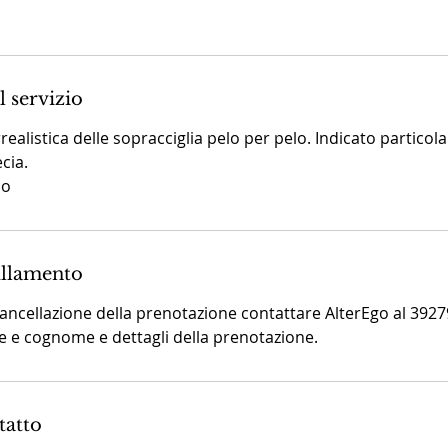
0
m
n
l servizio
u
realistica delle sopracciglia pelo per pelo. Indicato particol
t
cia.
so
ullamento
cancellazione della prenotazione contattare AlterEgo al 392
 e cognome e dettagli della prenotazione.
tatto