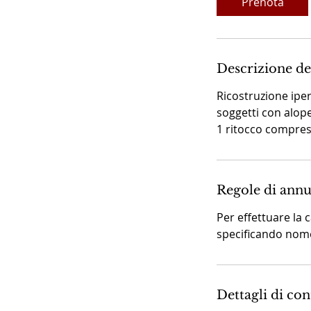
Prenota
i
Descrizione de
Ricostruzione iper
soggetti con alope
i
1 ritocco compre
Regole di ann
Per effettuare la 
specificando nome
Dettagli di con