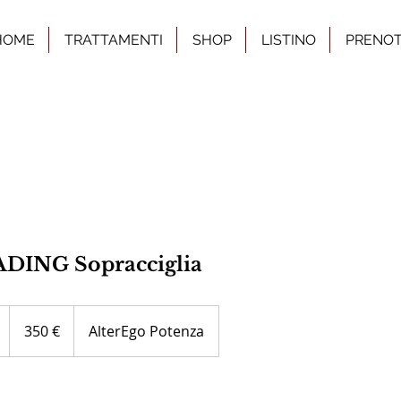
HOME
TRATTAMENTI
SHOP
LISTINO
PRENO
ING Sopracciglia
350
euro
1
350 €
AlterEgo Potenza
o
r
3