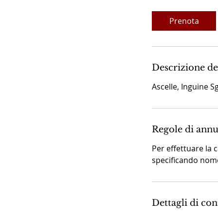
m
i
Prenota
n
u
t
i
Descrizione de
Ascelle, Inguine 
Regole di ann
Per effettuare la 
specificando nome
Dettagli di con