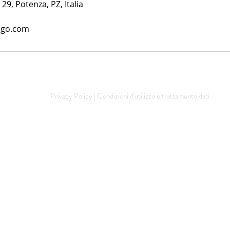
 29, Potenza, PZ, Italia
rego.com
Privacy Policy | Condizioni d'utilizzo e trattamento dati
© esteticalterego.com - Utilizzatore del sito: AlterEgo di Alessandra Sagarese