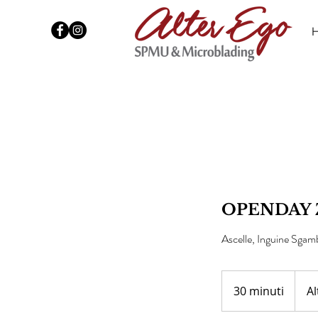
OPENDAY 
Ascelle, Inguine Sga
30 minuti
3
A
0