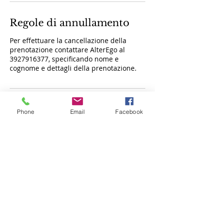
Regole di annullamento
Per effettuare la cancellazione della
prenotazione contattare AlterEgo al
3927916377, specificando nome e
cognome e dettagli della prenotazione.
Dettagli di contatto
Phone
Email
Facebook
Via degli Oleandri, 29, Potenza, PZ, Italia
+39+ 3927916377
info@esteticalterego.com
Privacy Policy | Condizioni d'utilizzo e trattamento dati