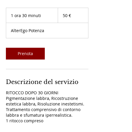
50
euro
1 ora 30 minuti
1
50 €
o
r
AlterEgo Potenza
3
0
m
i
Prenota
n
u
t
i
Descrizione del servizio
RITOCCO DOPO 30 GIORNI
Pigmentazione labbra, Ricostruzione
estetica labbra, Risoluzione inestetismi.
Trattamento comprensivo di contorno
labbra e sfumatura iperrealistica.
1 ritocco compreso