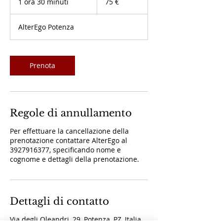
1 ora 30 minuti
1
75 €
o
r
AlterEgo Potenza
3
0
m
i
Prenota
n
u
t
i
Regole di annullamento
Per effettuare la cancellazione della
prenotazione contattare AlterEgo al
3927916377, specificando nome e
cognome e dettagli della prenotazione.
Dettagli di contatto
Via degli Oleandri, 29, Potenza, PZ, Italia