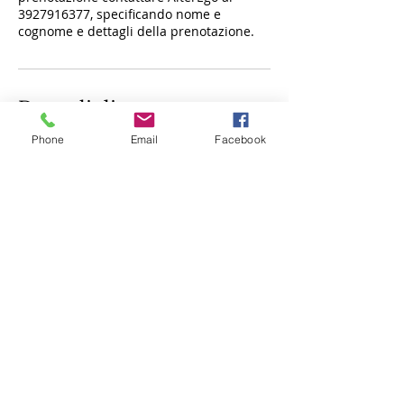
3927916377, specificando nome e
cognome e dettagli della prenotazione.
Dettagli di contatto
Phone
Email
Facebook
Via degli Oleandri, 29, Potenza, PZ, Italia
+39+ 3927916377
info@esteticalterego.com
Privacy Policy | Condizioni d'utilizzo e trattamento dati