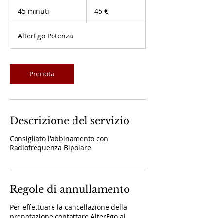
45
euro
45 minuti
4
45 €
5
m
AlterEgo Potenza
i
n
u
t
Prenota
i
Descrizione del servizio
Consigliato l'abbinamento con
Radiofrequenza Bipolare
Regole di annullamento
Per effettuare la cancellazione della
prenotazione contattare AlterEgo al